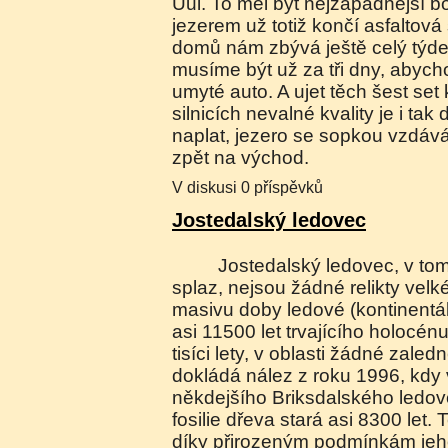
Uul. To měl být nejzápadnější bo
jezerem už totiž končí asfaltová 
domů nám zbývá ještě celý týde
musíme být už za tři dny, abycho
umyté auto. A ujet těch šest set
silnicích nevalné kvality je i tak
naplat, jezero se sopkou vzdá
zpět na východ.
V diskusi 0 příspěvků
Jostedalský ledovec
Jostedalský ledovec, v tom i jeho Briksdalský
splaz, nejsou žádné relikty vel
masivu doby ledové (kontinentá
asi 11500 let trvajícího holocénu
tisíci lety, v oblasti žádné zale
dokládá nález z roku 1996, kdy
někdejšího Briksdalského ledov
fosilie dřeva stará asi 8300 let
díky přirozeným podmínkám je