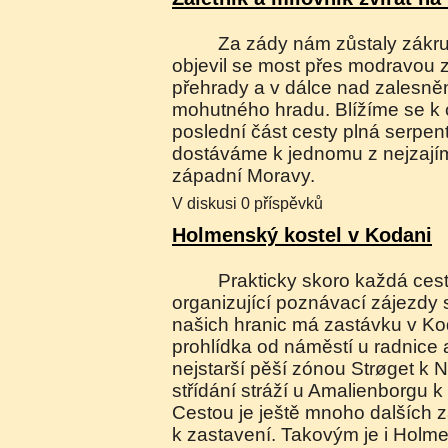
Za zády nám zůstaly zákruty úzké lesní silnice,
objevil se most přes modravou 
přehrady a v dálce nad zalesn
mohutného hradu. Blížíme se k cí
poslední část cesty plná serpen
dostáváme k jednomu z nejzají
západní Moravy.
V diskusi 0 příspěvků
Holmenský kostel v Kodani
Prakticky skoro každá cestovní kancelář
organizující poznávací zájezdy 
našich hranic má zastávku v Ko
prohlídka od náměstí u radnice 
nejstarší pěší zónou Strøget k 
střídání stráží u Amalienborgu k
Cestou je ještě mnoho dalších 
k zastavení. Takovým je i Holme