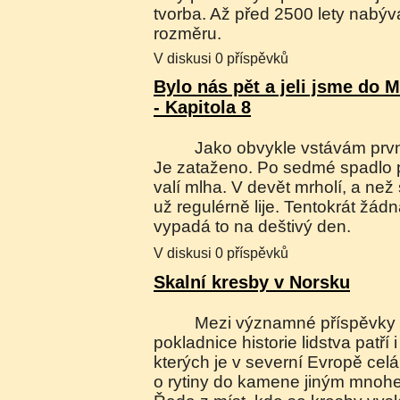
tvorba. Až před 2500 lety nabýv
rozměru.
V diskusi 0 příspěvků
Bylo nás pět a jeli jsme do 
- Kapitola 8
Jako obvykle vstávám první, něco před sedmou.
Je zataženo. Po sedmé spadlo 
valí mlha. V devět mrholí, a ne
už regulérně lije. Tentokrát žád
vypadá to na deštivý den.
V diskusi 0 příspěvků
Skalní kresby v Norsku
Mezi významné příspěvky Norska do
pokladnice historie lidstva patří 
kterých je v severní Evropě celá
o rytiny do kamene jiným mno