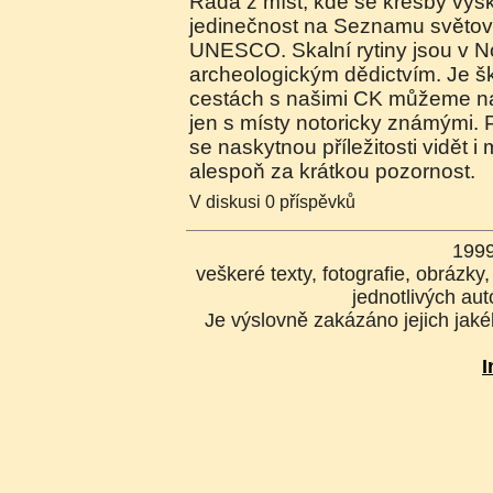
Řada z míst, kde se kresby vysk
jedinečnost na Seznamu světov
UNESCO. Skalní rytiny jsou v
archeologickým dědictvím. Je š
cestách s našimi CK můžeme na 
jen s místy notoricky známými. 
se naskytnou příležitosti vidět i m
alespoň za krátkou pozornost.
V diskusi 0 příspěvků
199
veškeré texty, fotografie, obrázk
jednotlivých aut
Je výslovně zakázáno jejich jakék
I