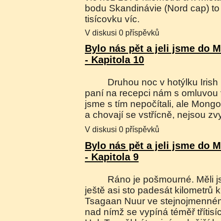
bodu Skandinávie (Nord cap) to 
tisícovku víc.
V diskusi 0 příspěvků
Bylo nás pět a jeli jsme do 
- Kapitola 10
Druhou noc v hotýlku Irish Pub jsme zrušili a
paní na recepci nám s omluvou v
jsme s tím nepočítali, ale Mongo
a chovají se vstřícně, nejsou zvyk
V diskusi 0 příspěvků
Bylo nás pět a jeli jsme do 
- Kapitola 9
Ráno je pošmourné. Měli jsme v úmyslu popojet
ještě asi sto padesát kilometrů k
Tsagaan Nuur ve stejnojmenné
nad nímž se vypíná téměř třítis