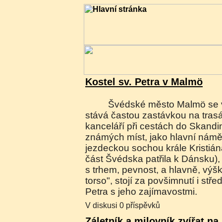
Kostel sv. Petra v Malmö
Švédské město Malmö se v poslední době
stává častou zastávkou na tras
kanceláří při cestách do Skand
známých míst, jako hlavní náměs
jezdeckou sochou krále Kristiána
část Švédska patřila k Dánsku)
s trhem, pevnost, a hlavně, výš
torso", stojí za povšimnutí i stře
Petra s jeho zajímavostmi.
V diskusi 0 příspěvků
Záletník a milovník zvířat na