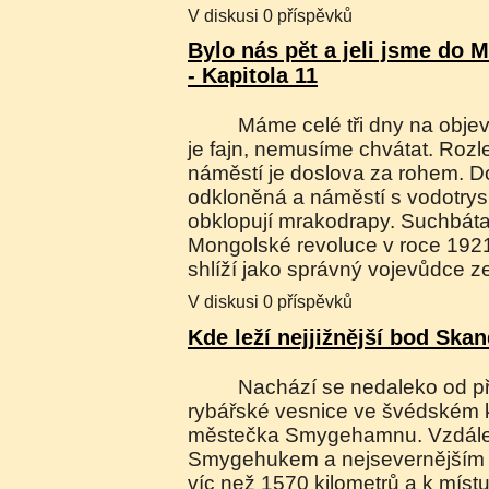
V diskusi 0 příspěvků
Bylo nás pět a jeli jsme do 
- Kapitola 11
Máme celé tři dny na objevování Ulánbátaru, to
je fajn, nemusíme chvátat. Roz
náměstí je doslova za rohem. D
odkloněná a náměstí s vodotrysk
obklopují mrakodrapy. Suchbáta
Mongolské revoluce v roce 1921
shlíží jako správný vojevůdce z
V diskusi 0 příspěvků
Kde leží nejjižnější bod Ska
Nachází se nedaleko od přístavu Smygehuk,
rybářské vesnice ve švédském k
městečka Smygehamnu. Vzdále
Smygehukem a nejsevernějším
víc než 1570 kilometrů a k míst